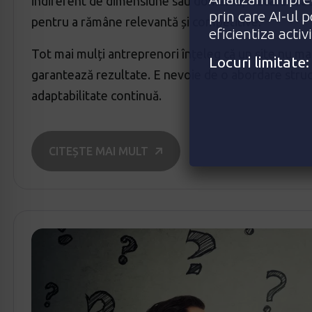
indiferent de dimensiune sau domeniu, fiecare aface
prin care AI-ul 
pentru a rămâne relevantă și competitive.
eficientiza activ
Tot mai mulți antreprenori înțeleg că un site nu mai
Locuri limitat
garantează rezultate. E nevoie de o abordare struct
adaptabilitate continuă.
CITEȘTE MAI MULT