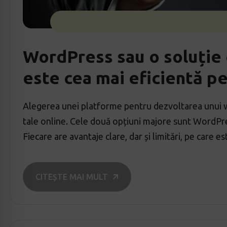
WordPress sau o soluție
este cea mai eficientă pe
Alegerea unei platforme pentru dezvoltarea unui we
tale online. Cele două opțiuni majore sunt WordPre
Fiecare are avantaje clare, dar și limitări, pe care es
CITEȘTE MAI MULT