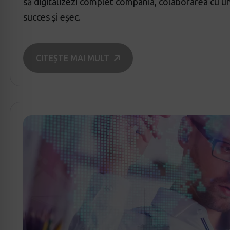
să digitalizezi complet compania, colaborarea cu un
succes și eșec.
CITEȘTE MAI MULT