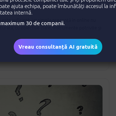
re are nevoie de o strategie digitală solidă
poate ajuta echipa, poate îmbunătăți accesul la in
itatea internă.
 este suficient, iar simpla prezență în online nu
e: maximum 30 de companii.
urată, cu obiective clare, instrumente potrivite și
Vreau consultanță AI gratuită