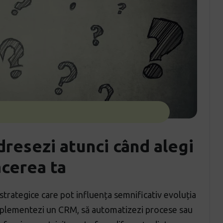
dresezi atunci când alegi
acerea ta
strategice care pot influența semnificativ evoluția
ă implementezi un CRM, să automatizezi procese sau