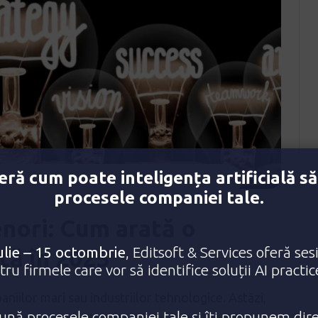
ră cum poate inteligența artificială să
procesele companiei tale.
nori: Cum arată o
ulie – 15 octombrie
, Editsoft & Services oferă ses
tă în 2025
ru firmele care vor să identifice soluții AI practi
iilor mari sau industriilor tehnologice. Astăzi,
nă procesele companiei tale și îți propunem dire