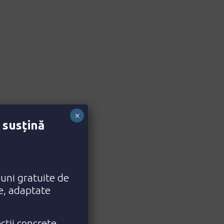
×
 susțină
iuni gratuite de
ce, adaptate
cții concrete