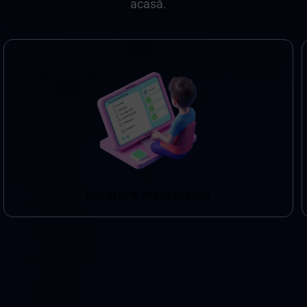
acasă.
Î
n
v
ă
ț
a
r
e
i
n
t
e
r
a
c
t
i
v
ă