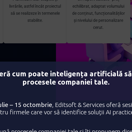
livrările, astfel încât proiectul
echilibrat, adaptat volumului
să se realizeze în termenele
de conținut, funcționalităților
stabilite.
și nivelului de personalizare
cerut.
ră cum poate inteligența artificială să
procesele companiei tale.
ulie – 15 octombrie
, Editsoft & Services oferă ses
ru firmele care vor să identifice soluții AI practi
t
p
e
n
t
r
u
p
l
a
t
f
o
r
m
e
e
d
u
c
a
ț
i
o
n
a
l
e
c
nă procesele companiei tale și îți propunem dire