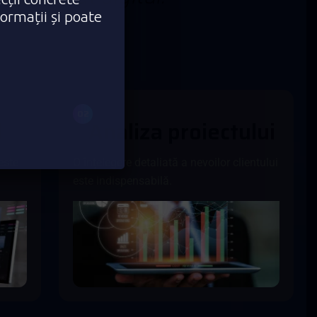
formații și poate
02
l
A
n
a
l
i
z
a
p
r
o
i
e
c
t
u
l
u
i
este
O înțelegere detaliată a nevoilor clientului
este indispensabilă.