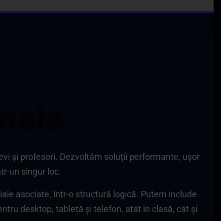
n
a
l
e
levi și profesori. Dezvoltăm soluții performante, ușor
ntr-un singur loc.
riale asociate, într-o structură logică. Putem include
tru desktop, tabletă și telefon, atât în clasă, cât și