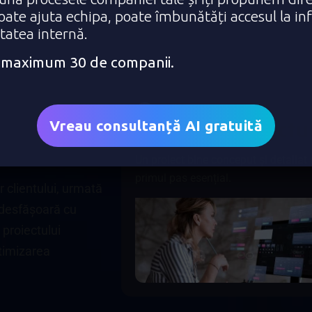
poate ajuta echipa, poate îmbunătăți accesul la in
itatea internă.
e: maximum 30 de companii.
01
T
r
i
m
i
t
e
p
r
o
i
e
c
t
u
Vreau consultanță AI gratuită
Un proiect bine conceput și detaliat 
primul pas esențial.
 clientului, urmată
 desfășoară cu
proiectului
timizarea