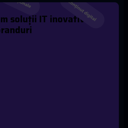
i
m
s
o
l
u
ț
i
i
I
T
i
n
o
v
a
t
i
v
e
b
r
a
n
d
u
r
i