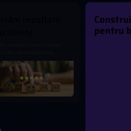
C
o
n
s
t
r
u
v
r
ă
m
r
e
z
u
l
t
a
t
e
p
e
n
t
r
u
x
c
e
l
e
n
t
e
ăm un proiect perfect adaptat
or unice ale companiei tale.