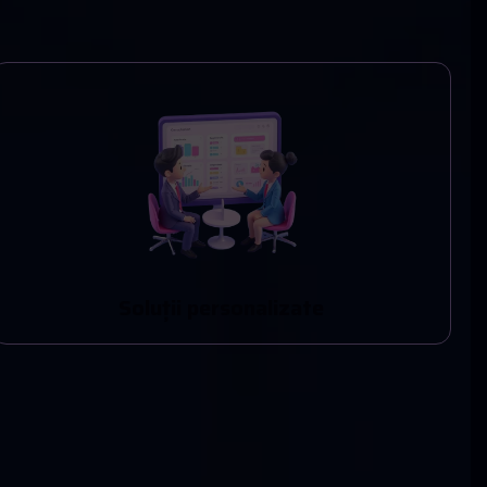
S
o
l
u
ț
i
i
p
e
r
s
o
n
a
l
i
z
a
t
e