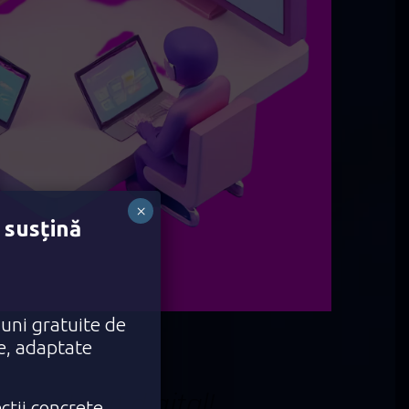
×
 susțină
iuni gratuite de
ce, adaptate
u
c
o
n
ț
i
n
u
t
d
i
g
i
t
a
l
!
cții concrete