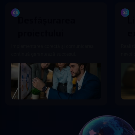
03
04
D
e
s
f
ă
ș
u
r
a
r
e
a
L
i
p
r
o
i
e
c
t
u
l
u
i
e
Implementarea corectă și comunicarea
Realiz
continuă garantează succesul.
nevoil