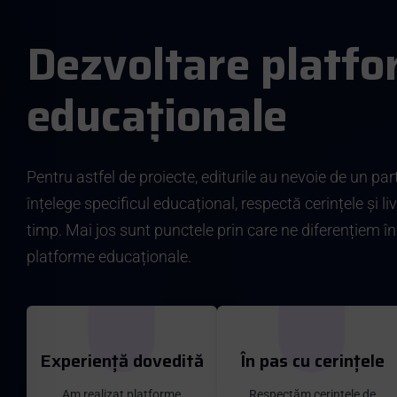
D
e
z
v
o
l
t
a
r
e
p
l
a
t
f
o
e
d
u
c
a
ț
i
o
n
a
l
e
Pentru astfel de proiecte, editurile au nevoie de un par
înțelege specificul educațional, respectă cerințele și li
timp. Mai jos sunt punctele prin care ne diferențiem în
platforme educaționale.
Experiență dovedită
În pas cu cerințele
Am realizat platforme
Respectăm cerințele de