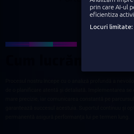
prin care AI-ul 
eficientiza activ
Locuri limitat
Digitalizare
C
u
m
l
u
c
r
ă
m
Procesul nostru începe cu o analiză profundă a nevoilor
de o planificare atentă și detaliată. Implementarea se
mare precizie, iar comunicarea constantă pe parcursul 
garantează succesul acestuia. Suportul continuu și op
permanentă asigură performanța lui pe termen lung.