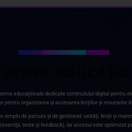
Platforme educaționale
f
o
r
m
e
e
d
u
c
a
ț
i
o
tforme educaționale dedicate conținutului digital pentru e
ite pentru organizarea și accesarea lecțiilor și resurselor î
e simplu de parcurs și de gestionat: unități, lecții și mate
exerciții, teste și feedback), iar accesul este optimizat pen