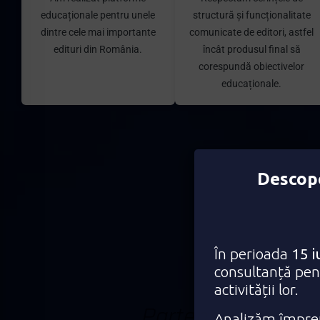
educaționale pentru unele
structură și funcționalitate
dintre cele mai importante
comunicate de editori, astfel
edituri din România.
încât produsul final să
corespundă obiectivelor
educaționale.
Descope
În perioada
15 i
consultanță pent
activității lor.
P
a
r
t
e
n
e
r
u
l
p
o
t
r
i
v
i
Analizăm împreu