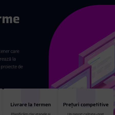
r
m
e
tener care
vrează la
 proiecte de
Livrare la termen
Prețuri competitive
Planificăm clar etapele și
Un raport calitate–preț