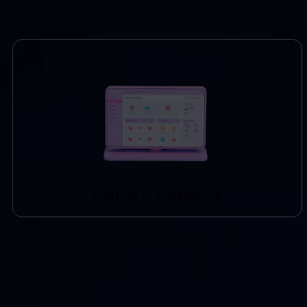
C
o
n
t
r
o
l
ș
i
o
r
g
a
n
i
z
a
r
e