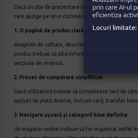
prin care AI-ul 
Dacă un site de prezentare trebuie să convingă, un
eficientiza activ
care ajunge pe un e-commerce trebuie să aibă o exper
Locuri limitat
1. O pagină de produs clară și atrăgătoare
Imaginile de calitate, descrierile detaliate și butoa
produs trebuie să aibă informații clare despre preț, d
secțiune de recenzii.
2. Proces de cumpărare simplificat
Dacă utilizatorii trebuie să completeze zeci de câmp
opțiuni de plată diverse, inclusiv card, transfer banca
3. Navigare ușoară și categorii bine definite
Un magazin online trebuie să fie organizat astfel în