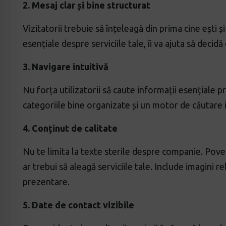
2. Mesaj clar și bine structurat
Vizitatorii trebuie să înțeleagă din prima cine ești ș
esențiale despre serviciile tale, îi va ajuta să decid
3. Navigare intuitivă
Nu forța utilizatorii să caute informații esențiale 
categoriile bine organizate și un motor de căutare 
4. Conținut de calitate
Nu te limita la texte sterile despre companie. Povest
ar trebui să aleagă serviciile tale. Include imagini 
prezentare.
5. Date de contact vizibile