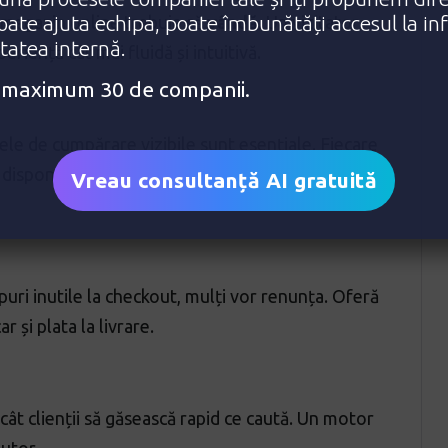
poate ajuta echipa, poate îmbunătăți accesul la in
 magazin online trebuie să
vândă
. Un vizitator
itatea internă.
iență cât mai fluidă și intuitivă.
e: maximum 30 de companii.
nele de cumpărare vizibile sunt esențiale. Fiecare
isponibilitate, beneficii și, dacă se poate, o
Vreau consultanță AI gratuită
uri inutile la checkout, mulți vor renunța. Oferă
r și plata la livrare.
cât clienții să găsească rapid ce caută. Un motor