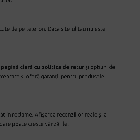
jutor.
ute de pe telefon. Dacă site-ul tău nu este
.
o
pagină clară cu politica de retur
și opțiuni de
cceptate și oferă garanții pentru produsele
t în reclame. Afișarea recenziilor reale și a
oare poate crește vânzările.