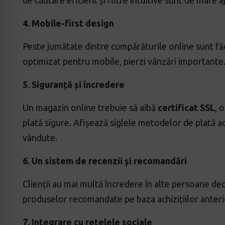
de căutare eficient și filtre intuitive sunt de mare a
4. Mobile-first design
Peste jumătate dintre cumpărăturile online sunt făc
optimizat pentru mobile, pierzi vânzări importante
5. Siguranță și încredere
Un magazin online trebuie să aibă
certificat SSL
, 
plată sigure. Afișează siglele metodelor de plată a
vândute.
6. Un sistem de recenzii și recomandări
Clienții au mai multă încredere în alte persoane decâ
produselor recomandate pe baza achizițiilor anteri
7. Integrare cu rețelele sociale