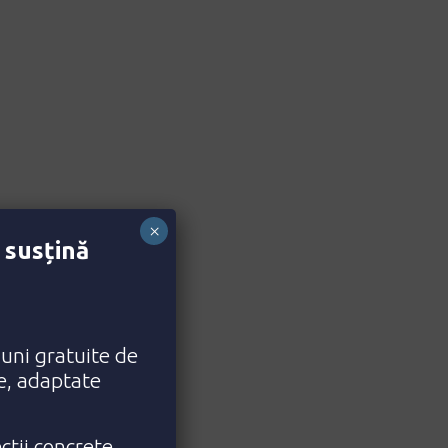
×
 susțină
iuni gratuite de
ce, adaptate
cții concrete