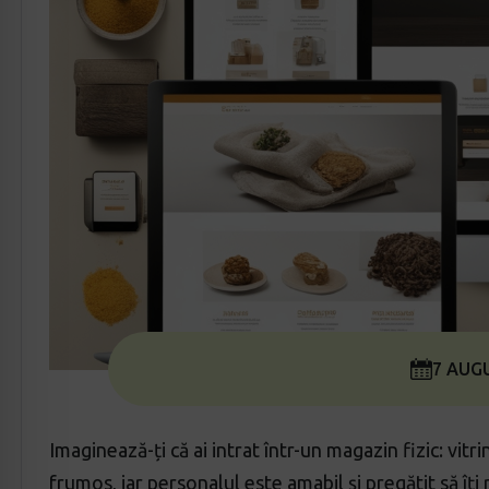
7 AUG
Imaginează-ți că ai intrat într-un magazin fizic: vit
frumos, iar personalul este amabil și pregătit să îți