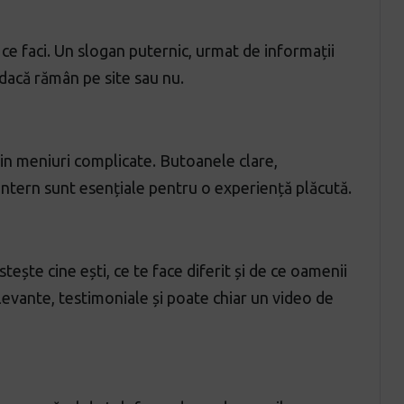
i ce faci. Un slogan puternic, urmat de informații
ă dacă rămân pe site sau nu.
prin meniuri complicate. Butoanele clare,
intern sunt esențiale pentru o experiență plăcută.
ește cine ești, ce te face diferit și de ce oamenii
relevante, testimoniale și poate chiar un video de