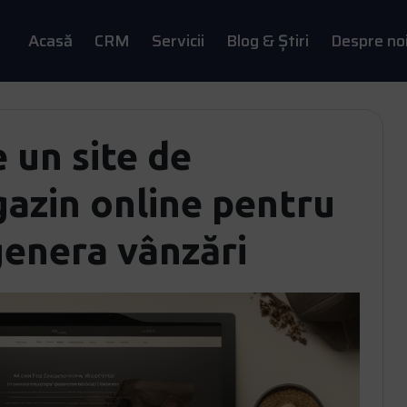
Acasă
CRM
Servicii
Blog & Știri
Despre no
 un site de
gazin online pentru
 genera vânzări