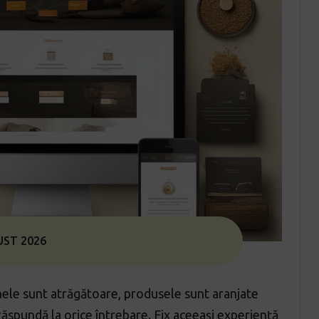
UST 2026
rinele sunt atrăgătoare, produsele sunt aranjate
 răspundă la orice întrebare. Fix aceeași experiență