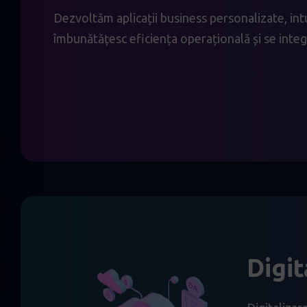
Dezvoltăm aplicații business personalizate, intui
îmbunătățesc eficiența operațională și se inte
Digit