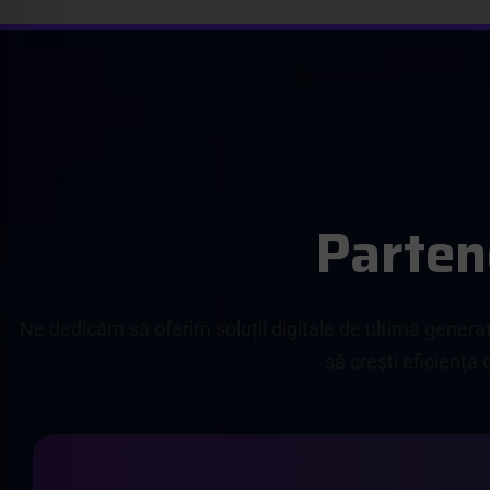
P
a
r
t
e
n
Ne dedicăm să oferim soluții digitale de ultimă generaț
să crești eficiența 