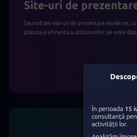
Site-uri de prezentar
Dezvoltăm site-uri de prezentare moderne, cu u
plăcută și eficientă a utilizatorilor pe orice disp
Descope
În perioada
15 i
consultanță pent
activității lor.
Analizăm împreu