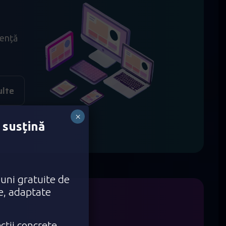
iență
ulte
×
 susțină
iuni gratuite de
ce, adaptate
cții concrete