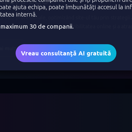
izare SEO
poate ajuta echipa, poate îmbunătăți accesul la in
itatea internă.
ii SEO profesionale, optimizând site-ul tău prin strategii 
e: maximum 30 de companii.
onstantă, pentru a-ți crește vizibilitatea online și a atrag
ai multe
Vreau consultanță AI gratuită