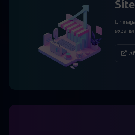
Sit
Un magazi
experienț
Af