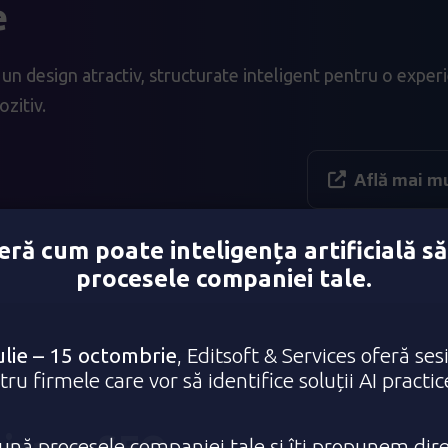
e
n design atractiv, structurate inteligent pentru o exper
ozitiv.
Află mai m
ră cum poate inteligența artificială să
procesele companiei tale.
ulie – 15 octombrie
, Editsoft & Services oferă ses
ru firmele care vor să identifice soluții AI practi
nă procesele companiei tale și îți propunem dire