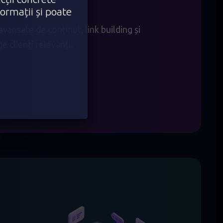
formații și poate
avansate de conținut, link building și
e clienți relevanți.