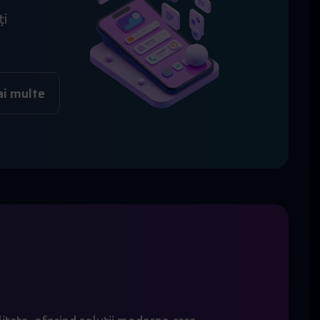
ți
ai multe