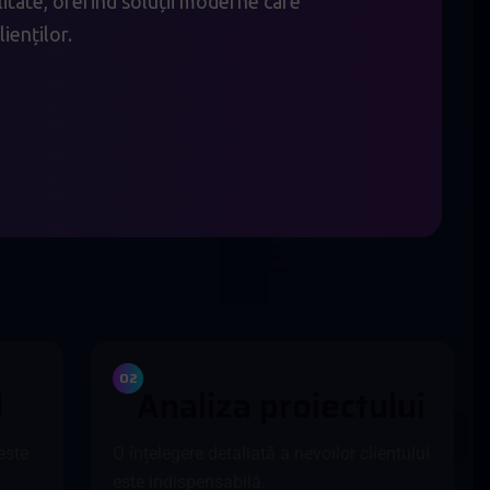
bilitate, oferind soluții moderne care
ienților.
02
l
A
n
a
l
i
z
a
p
r
o
i
e
c
t
u
l
u
i
este
O înțelegere detaliată a nevoilor clientului
este indispensabilă.