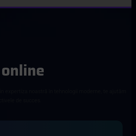
o
n
l
i
n
e
rin expertiza noastră în tehnologii moderne, te ajutăm
ectivele de succes.