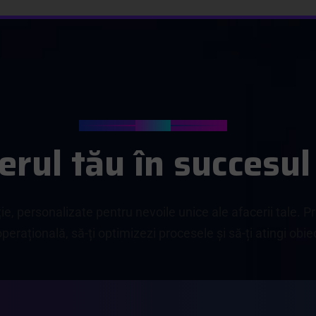
Servicii
e
r
u
l
t
ă
u
î
n
s
u
c
c
e
s
u
l
ie, personalizate pentru nevoile unice ale afacerii tale. P
operațională, să-ți optimizezi procesele și să-ți atingi obi