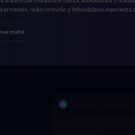
ea afacerii tale înseamnă eficiență, accesibilitate și scala
 procesele, reduc costurile și îmbunătățesc experiența cl
 mai multe
01
T
r
i
m
i
t
e
p
r
o
i
e
c
t
u
Un proiect bine conceput și detaliat 
primul pas esențial.