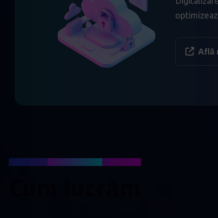
Digitalizar
optimizează
Află
Implementare AI
C
u
m
l
u
c
r
ă
m