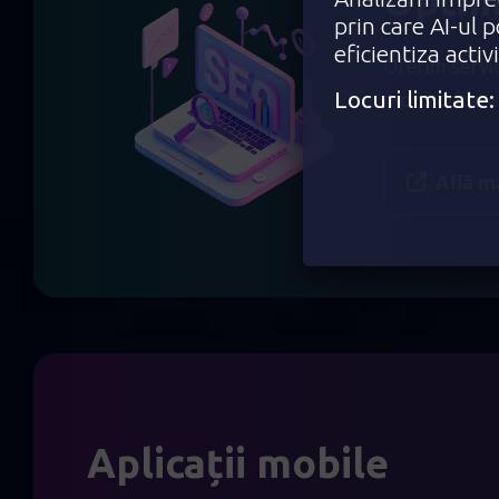
Optim
prin care AI-ul 
eficientiza activ
Oferim servic
Locuri limitat
monitorizare c
Află m
Aplicații mobile