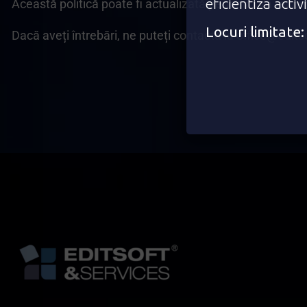
eficientiza activ
Această politică poate fi actualizată periodic. Vă reco
Locuri limitat
Dacă aveți întrebări, ne puteți contacta la office@editso