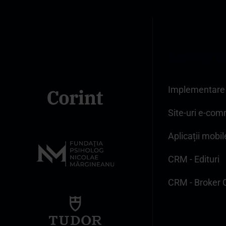
S
e
r
v
i
c
i
i
&
Implementare
Site-uri e-co
Aplicații mobil
CRM - Edituri
CRM - Broker 