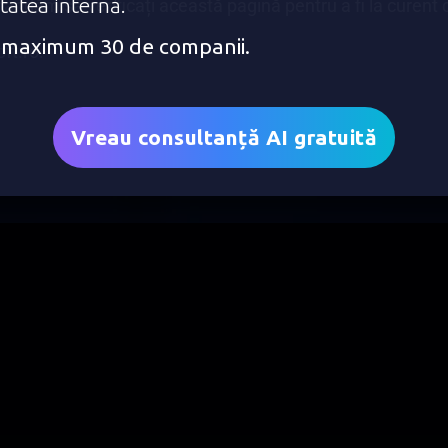
itatea internă.
mandăm să verificați această pagină pentru a fi la curent c
e: maximum 30 de companii.
ft.ro.
Vreau consultanță AI gratuită