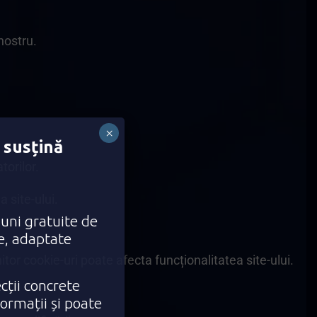
nostru.
×
 susțină
torilor.
 site-ului.
iuni gratuite de
ce, adaptate
itor cookie-uri poate afecta funcționalitatea site-ului.
cții concrete
formații și poate