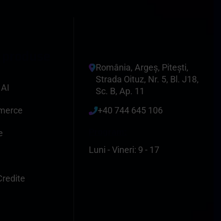
p
r
o
d
u
s
e
România, Argeș, Pitești,
Strada Oituz, Nr. 5, Bl. J18,
 AI
Sc. B, Ap. 11
mmerce
+40 744 645 106
Program:
e
Luni - Vineri: 9 - 17
Credite