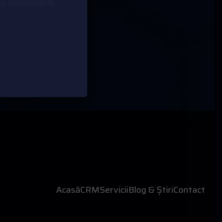
u modificările.
Acasă
CRM
Servicii
Blog & Știri
Contact