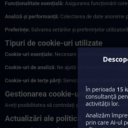
Funcționalitate esențială:
Asigurarea funcționării corec
Analiză și performanță:
Colectarea de date anonime priv
Preferințe:
Salvarea setărilor și preferințelor utilizato
Tipuri de cookie-uri utilizate
Cookie-uri esențiale:
Necesare pentru funcționarea sit
Descope
Cookie-uri de analiză:
Ne ajută să îmbunătățim conținut
Cookie-uri de terțe părți:
Servicii externe, cum ar fi Go
În perioada
15 i
Gestionarea cookie-urilor
consultanță pent
activității lor.
Aveți posibilitatea să controlați și să ștergeți cookie-u
Analizăm împreu
Actualizări ale politicii
prin care AI-ul 