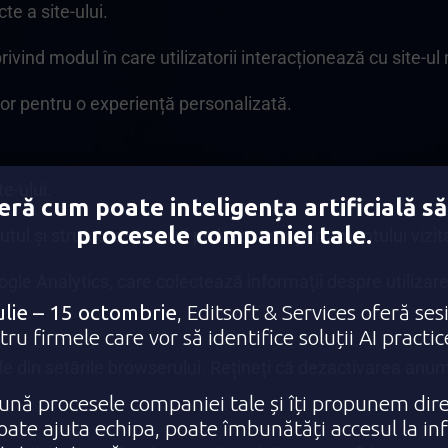
te a site-ului.
ind modul în care utilizatorii interacționează cu site-ul 
rilor pentru o experiență personalizată.
e-ului.
ră cum poate inteligența artificială să
procesele companiei tale.
ul și structura site-ului pe baza comportamentului vizita
ogle Analytics, care colectează informații despre utilizarea
ulie – 15 octombrie
, Editsoft & Services oferă ses
ru firmele care vor să identifice soluții AI practi
rile din setările browserului. Rețineți că dezactivarea anum
nă procesele companiei tale și îți propunem dire
poate ajuta echipa, poate îmbunătăți accesul la in