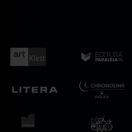
C
l
i
e
n
ț
i