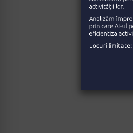
activității lor.
Analizăm împreu
prin care AI-ul 
eficientiza activ
Locuri limitat