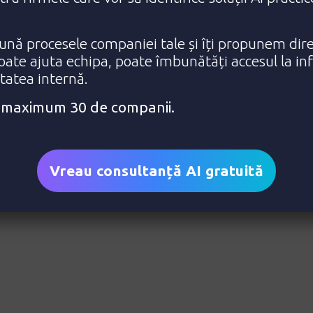
nă procesele companiei tale și îți propunem dire
poate ajuta echipa, poate îmbunătăți accesul la in
itatea internă.
e: maximum 30 de companii.
Vreau consultanță AI gratuită