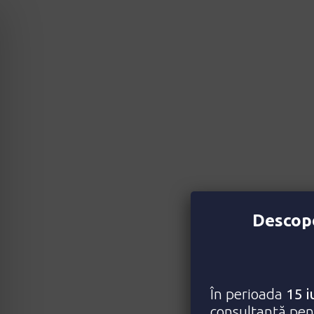
Descope
În perioada
15 i
consultanță pent