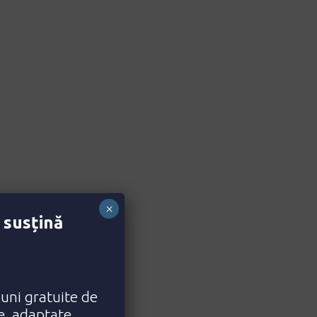
Competitive
lio
Team
Blog
×
 susțină
iuni gratuite de
ce, adaptate