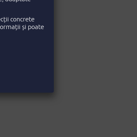
cții concrete
formații și poate