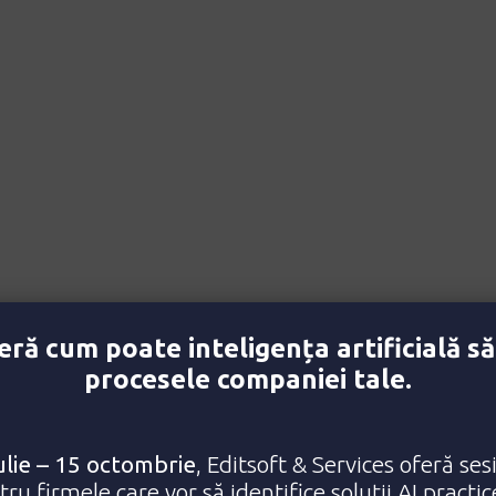
Home
About
Portfo
ră cum poate inteligența artificială să
procesele companiei tale.
ulie – 15 octombrie
, Editsoft & Services oferă ses
ru firmele care vor să identifice soluții AI practi