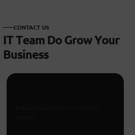
C
O
N
T
A
C
T
U
S
I
T
T
e
a
m
D
o
G
r
o
w
Y
o
u
r
B
u
s
i
n
e
s
s
Eroare:
Nu am găsit formularul de
contact.