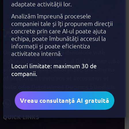
adaptate activității lor.
Analizăm împreună procesele
companiei tale și îți propunem direcții
concrete prin care AI-ul poate ajuta
echipa, poate îmbunătăți accesul la
informații și poate eficientiza
On the other hand, We denounce with
activitatea internă.
righteous indignation And Dislike men who
Locuri limitate: maximum 30 de
are beguiled and demoralized the Charms
companii.
of Pleasure At vero eos et accusamus et
iusto odio Dignissimos Ducimus blanditiis
Vreau consultanță AI gratuită
+1 940 831 25 79
QUICK LINKS