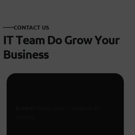
C
O
N
T
A
C
T
U
S
I
T
T
e
a
m
D
o
G
r
o
w
Y
o
u
r
B
u
s
i
n
e
s
s
Eroare:
Nu am găsit formularul de
contact.