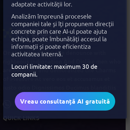
adaptate activității lor.
Analizăm împreună procesele
companiei tale și îți propunem direcții
concrete prin care AI-ul poate ajuta
echipa, poate îmbunătăți accesul la
informații și poate eficientiza
On the other hand, We denounce with
activitatea internă.
righteous indignation And Dislike men who
Locuri limitate: maximum 30 de
are beguiled and demoralized the Charms
companii.
of Pleasure At vero eos et accusamus et
iusto odio Dignissimos Ducimus blanditiis
Vreau consultanță AI gratuită
+1 940 831 25 79
QUICK LINKS